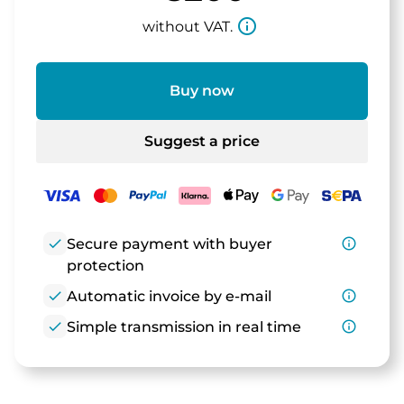
info_outline
without VAT.
Buy now
Suggest a price
check
Secure payment with buyer
info_outline
protection
check
Automatic invoice by e-mail
info_outline
check
Simple transmission in real time
info_outline