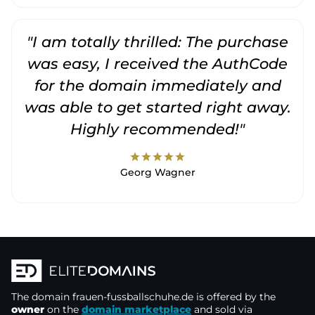
"I am totally thrilled: The purchase
"
was easy, I received the AuthCode
for the domain immediately and
was able to get started right away.
Highly recommended!"
star
star
star
star
star
Georg Wagner
The domain
frauen-fussballschuhe.de
is offered by the
owner
on the
domain marketplace
and sold via