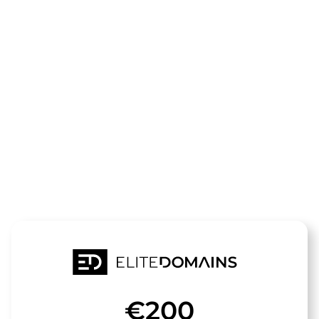
The domain
frauen-
fussballschu
is for sale
€200